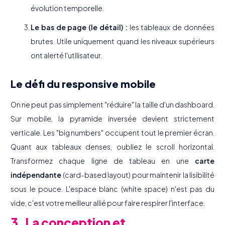
évolution temporelle.
Le bas de page (le détail) :
les tableaux de données
brutes. Utile uniquement quand les niveaux supérieurs
ont alerté l'utilisateur.
Le défi du responsive mobile
On ne peut pas simplement "réduire" la taille d'un dashboard.
Sur mobile, la pyramide inversée devient strictement
verticale. Les "big numbers" occupent tout le premier écran.
Quant aux tableaux denses, oubliez le scroll horizontal.
Transformez chaque ligne de tableau en une
carte
indépendante
(card-based layout) pour maintenir la lisibilité
sous le pouce. L'espace blanc (white space) n'est pas du
vide, c'est votre meilleur allié pour faire respirer l'interface.
3. La conception et