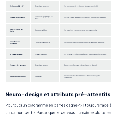
Suivre un objectif
Graphique à puces
Voir si un quota de vente ou un budget est atteint.
Courbe ou graphique en
Suivre une évolution
Voir si le chiffre d'affaires augmente ou baisse dans le temps.
aires
Décomposer un
Barres empilées
Voir la part de chaque canal dans le revenu total.
total
Localiser des
Carte géographique
Voir où se situent vos clients ou vos ventes dans le monde.
données
Trouver des liens
Nuage de points
Voir si deux données sont liées (ex : temps passé vs ventes).
Analyser des groupes
Graphique à bulles
Classer ses clients par valeur et volume d'achat.
Voir la répartition des dépenses dans des budgets
Visualiser des masses
Treemap
complexes.
Neuro-design et attributs pré-attentifs
Pourquoi un diagramme en barres gagne-t-il toujours face à
un camembert ? Parce que le cerveau humain exploite les