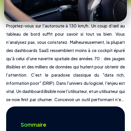
Nous découvrir
Projetez-vous sur l'autoroute à 130 km/h. Un coup d'œil au
Offres
tableau de bord suffit pour savoir si tout va bien. Vous
Tarifs
n'analysez pas, vous constatez. Malheureusement, la plupart
des dashboards SaaS ressemblent moins à ce cockpit épuré
Outils
qu'à celui d'une navette spatiale des années 70 : des jauges
illisibles et des milliers de données qui hurlent pour obtenir de
l'attention. C'est le paradoxe classique du "data rich,
information poor" (DRIP). Dans l'univers du logiciel, l'enjeu est
Contact
English
vital. Un dashboard illisible noie l'utilisateur, et un utilisateur qui
se noie finit par churner. Concevoir un outil performant n'est
pas une affaire de décoration, mais de hiérarchie visuelle et de
psychologie. Voyons comment transformer vos données
Sommaire
brutes en un outil de décision indispensable.