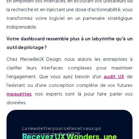
En simplifiant vos interfaces, en écoutant vos utilisateurs via
la recherche et en injectant une dose d'actionnabilité, vous
transformez votre logiciel en un partenaire stratégique
indispensable.
Votre dashboard ressemble plus à un labyrinthe qu'à un
outil de pilotage ?
Chez MerveilleUX Design, nous aidons les entreprises à
clarifier leurs interfaces complexes pour maximiser
l'engagement. Que vous ayez besoin d'un
audit UX
de
l'existant ou d'une conception complète de vos futures
maquettes
, nos experts sont là pour faire parler vos
données.
La newsletter pour celles et ceux qui
construisent des SaaS B2B.
Recevez UX Wonders, une