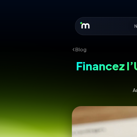
N
Blog
Financez l’
A