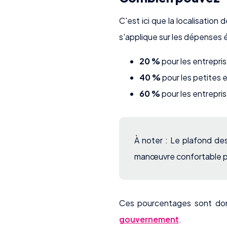
C'est ici que la localisation
s'applique sur les dépenses 
20 %
pour les entrepri
40 %
pour les petites 
60 %
pour les entrepri
À noter : Le plafond d
manœuvre confortable pou
Ces pourcentages sont donn
gouvernement
.