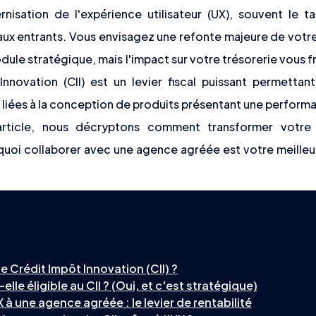
nisation de l'expérience utilisateur (UX), souvent le ta
ux entrants. Vous envisagez une refonte majeure de votre i
le stratégique, mais l'impact sur votre trésorerie vous fre
Innovation (CII) est un levier fiscal puissant permett
iées à la conception de produits présentant une perfor
rticle, nous décryptons comment transformer votre 
quoi collaborer avec une agence agréée est votre meilleu
e Crédit Impôt Innovation (CII) ?
elle éligible au CII ? (Oui, et c'est stratégique)
X à une agence agréée : le levier de rentabilité