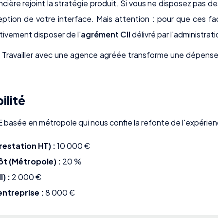
ancière rejoint la stratégie produit. Si vous ne disposez pas 
ption de votre interface. Mais attention : pour que ces fact
tivement disposer de l'
agrément CII
délivré par l'administrati
. Travailler avec une agence agréée transforme une dépense
ilité
basée en métropole qui nous confie la refonte de l'expérienc
estation HT) :
10 000 €
ôt (Métropole) :
20 %
) :
2 000 €
entreprise :
8 000 €