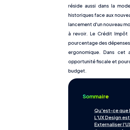
réside aussi dans la moder
historiques face aux nouvea
lancement d'un nouveau modu
à revoir. Le Crédit Impôt 
pourcentage des dépenses l
ergonomique. Dans cet a
opportunité fiscale et pour
budget.
Sommaire
Qu'est-ce que l
L'UX Design est-
Externaliser l'U