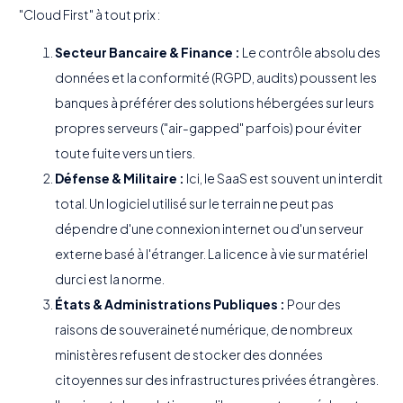
"Cloud First" à tout prix :
Secteur Bancaire & Finance :
Le contrôle absolu des
données et la conformité (RGPD, audits) poussent les
banques à préférer des solutions hébergées sur leurs
propres serveurs ("air-gapped" parfois) pour éviter
toute fuite vers un tiers.
Défense & Militaire :
Ici, le SaaS est souvent un interdit
total. Un logiciel utilisé sur le terrain ne peut pas
dépendre d'une connexion internet ou d'un serveur
externe basé à l'étranger. La licence à vie sur matériel
durci est la norme.
États & Administrations Publiques :
Pour des
raisons de souveraineté numérique, de nombreux
ministères refusent de stocker des données
citoyennes sur des infrastructures privées étrangères.