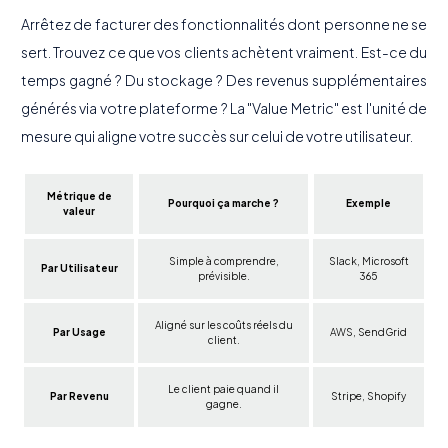
Arrêtez de facturer des fonctionnalités dont personne ne se
sert. Trouvez ce que vos clients achètent vraiment. Est-ce du
temps gagné ? Du stockage ? Des revenus supplémentaires
générés via votre plateforme ? La "Value Metric" est l'unité de
mesure qui aligne votre succès sur celui de votre utilisateur.
Métrique de
Pourquoi ça marche ?
Exemple
valeur
Simple à comprendre,
Slack, Microsoft
Par Utilisateur
prévisible.
365
Aligné sur les coûts réels du
Par Usage
AWS, SendGrid
client.
Le client paie quand il
Par Revenu
Stripe, Shopify
gagne.