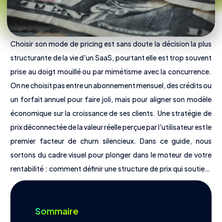
Choisir son mode de pricing est sans doute la décision la plus
structurante de la vie d'un SaaS, pourtant elle est trop souvent
prise au doigt mouillé ou par mimétisme avec la concurrence.
On ne choisit pas entre un abonnement mensuel, des crédits ou
un forfait annuel pour faire joli, mais pour aligner son modèle
économique sur la croissance de ses clients. Une stratégie de
prix déconnectée de la valeur réelle perçue par l'utilisateur est le
premier facteur de churn silencieux. Dans ce guide, nous
Nous découvrir
sortons du cadre visuel pour plonger dans le moteur de votre
Offres
rentabilité : comment définir une structure de prix qui soutient
vos objectifs de MRR sans devenir un frein à l'acquisition.
Tarifs
Outils
Sommaire