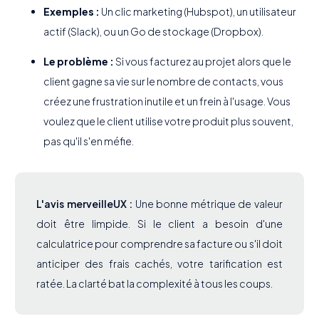
Exemples :
Un clic marketing (Hubspot), un utilisateur
actif (Slack), ou un Go de stockage (Dropbox).
Le problème :
Si vous facturez au projet alors que le
client gagne sa vie sur le nombre de contacts, vous
créez une frustration inutile et un frein à l'usage. Vous
voulez que le client utilise votre produit plus souvent,
pas qu'il s'en méfie.
L'avis merveilleUX :
Une bonne métrique de valeur
doit être limpide. Si le client a besoin d'une
calculatrice pour comprendre sa facture ou s'il doit
anticiper des frais cachés, votre tarification est
ratée. La clarté bat la complexité à tous les coups.