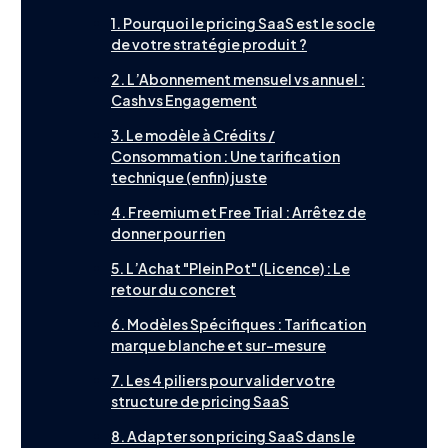
1. Pourquoi le pricing SaaS est le socle
de votre stratégie produit ?
2. L’Abonnement mensuel vs annuel :
Contact
English
Cash vs Engagement
3. Le modèle à Crédits /
Consommation : Une tarification
technique (enfin) juste
4. Freemium et Free Trial : Arrêtez de
donner pour rien
5. L’Achat "Plein Pot" (Licence) : Le
retour du concret
6. Modèles Spécifiques : Tarification
marque blanche et sur-mesure
7. Les 4 piliers pour valider votre
structure de pricing SaaS
8. Adapter son pricing SaaS dans le