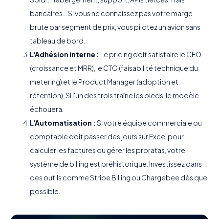
bancaires... Si vous ne connaissez pas votre marge
brute par segment de prix, vous pilotez un avion sans
tableau de bord.
L'Adhésion interne :
Le pricing doit satisfaire le CEO
(croissance et MRR), le CTO (faisabilité technique du
metering) et le Product Manager (adoption et
rétention). Si l'un des trois traîne les pieds, le modèle
échouera.
L'Automatisation :
Si votre équipe commerciale ou
comptable doit passer des jours sur Excel pour
calculer les factures ou gérer les proratas, votre
système de billing est préhistorique. Investissez dans
des outils comme Stripe Billing ou Chargebee dès que
possible.